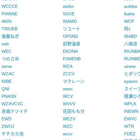
WCCCE
wizbn
aubbw
PIANNE
SGVE
ikahe
AKIN
INAMD
WCP
TRIUEB
リユ一ト
阿z
後藤ねぎ
OPSND
IBABD
oah
前野温泉
八嶋谅
WEC
EKONA
RIUNB
つのさめ
PJWENB
RUINB
iamw
WZA
uinew
WZAC
ZCCV
ヒダリ
NIBE
マクレーン
epanm
QNI
wasc
スイー
PNASN
WCV
晴瀬ひ
WZXVCVC
WVVV
WPLK
赤城ナツイチ
花田ももせ
INEWN
EWD
WEZV
EWVC
ZWOJ
WZC
WTR
チチカカ池
wccv
FDEZ