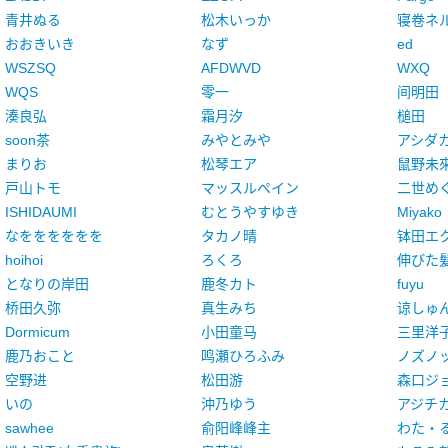
青井ぬる
松木いっか
寝卷ネ
おおきいき
なず
ed
WSZSQ
AFDWVD
WXQ
WQS
零一
间明田
湊良弘
霜月汐
槌田
soon茶
みやとみや
アシダ
まりお
松琴エア
鼠野未
戸山トモ
マッスルペイン
二世め
ISHIDAUMI
むとうやすゆき
Miyako
なをををををを
タカノ晴
钵田エ
hoihoi
ろくろ
伸びた
となりの岸田
鹿冬カト
fuyu
桥田久弥
真生みち
谅しゅ
Dormicum
小田童马
三里洋
鹿乃おこと
鸣瀬ひろふみ
ノズノ
空野进
松田游
森口ジ
いの
沖乃ゆう
アジチ
sawhee
俞阳峰峰主
わた・