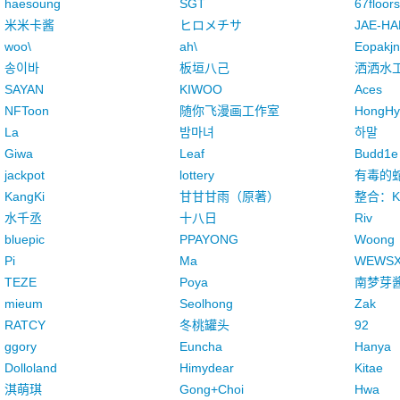
haesoung
SGT
67floors
米米卡酱
ヒロメチサ
JAE-HA
woo\
ah\
Eopakj
송이바
板垣八己
洒洒水
SAYAN
KIWOO
Aces
NFToon
随你飞漫画工作室
HongHy
La
밤마녀
하말
Giwa
Leaf
Budd1e
jackpot
lottery
有毒的
KangKi
甘甘甘雨（原著）
整合：K
水千丞
十八日
Riv
bluepic
PPAYONG
Woong
Pi
Ma
WEWS
TEZE
Poya
南梦芽
mieum
Seolhong
Zak
RATCY
冬桃罐头
92
ggory
Euncha
Hanya
Dolloland
Himydear
Kitae
淇萌琪
Gong+Choi
Hwa