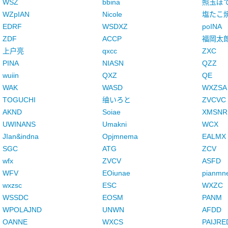
WSZ
bbina
照玉ぽ
WZpIAN
Nicole
塩たこ
EDRF
WSDXZ
poINA
ZDF
ACCP
福岡太
上户亮
qxcc
ZXC
PINA
NIASN
QZZ
wuiin
QXZ
QE
WAK
WASD
WXZSA
TOGUCHI
䌷いろと
ZVCVC
AKND
Soiae
XMSNR
UWINANS
Umakni
WCX
JIan&indna
Opjmnema
EALMX
SGC
ATG
ZCV
wfx
ZVCV
ASFD
WFV
EOiunae
pianmn
wxzsc
ESC
WXZC
WSSDC
EOSM
PANM
WPOLAJND
UNWN
AFDD
OANNE
WXCS
PAIJRE