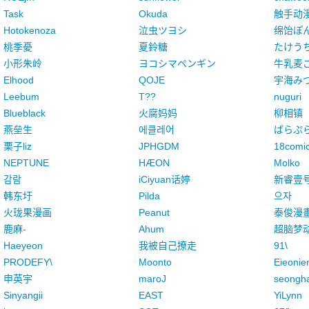
Task
Okuda
触手动
Hotokenoza
泣虫ツヨシ
绵饴ぽ
桃季憂
夏鈴糖
たけう
小形朱岭
ヨコシマペンギン
牛乳麦
Elhood
QOJE
宇海み
Leebum
T??
nuguri
Blueblack
火腐妈妈
柳相镇
燕垒生
에클레어
ぱらぷ
栗子liz
JPHGDM
18comi
NEPTUNE
HÆON
Molko
감람
iCiyuan话婷
新睿壹
韩东圩
Pilda
으자
火珑果漫画
Peanut
泰俊漫
鹿麻-
Ahum
超脑梦
Haeyeon
我被自己撩走
91\
PRODEFY\
Moonto
Eieonie
申英宇
maroJ
seongh
Sinyangii
EAST
YiLynn