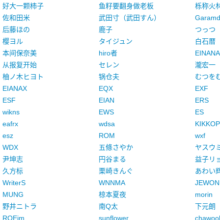
好大一颗柿子
鱼籽要翻身做老板
栎称火
佐和田米
武田寸（武田すん）
Garamd
后藤ほの
鹿子
つっつ
樱ヨル
タイジュン
白石暦
本间保奈美
hiro者
EINANA
从报复开始
セレン
瀧宏一
柚ノ木ヒヨト
锅仓夫
むつを
EIANAX
EQX
EXF
ESF
EIAN
ERS
wikns
EWS
ES
eafrx
wdsa
KIKKOP
esz
ROM
wxf
WDX
五條さやか
ヤスウ
尹坤志
円谷まる
益子リ
久方标
栗崎きんぐ
あわい
WriterS
WNNMA
JEWON
MUNG
椋本夏夜
morin
野井ニトラ
南Q太
下元朗
ROEjm
sunflower
chawoo