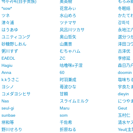
백수귀족(白手贵族)
奥英樹
もろみ
*sow*
花宫みぃ
冬眠结
ツネ
水山めろ
かたて
津々浦
ツナマサ
강희석
はうあゆ
风吕川ツカサ
永地江
ユニティコング
奥山哲矢
選分つ
砂糖野しおん
山鷹景
泽田コ
粥川すず
むちゃハム
古泽优
EAEOL
ZC
李修延
Hagiu
咕噜咪x子涅
森日乃
Anna
60
doomin
k.kうさこ
时羽兼成
塩味ち
ヨシノ
苺波ひな
宇良た
コメダヨシヒサ
甘頼
dieyin
Nas
スライムミルク
につや
seul-gi
Maru
Geut
sunbae
som
玉村仁
垪和等
千佐希
清水ヤ
野川せろり
折原ねる
Yeul(主