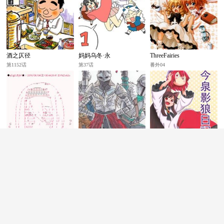
酒之仄径
妈妈乌冬·永
ThreeFairies
第1152话
第37话
番外04
爱丽丝似乎要在电脑世界
FS社主人公in艾尔登法环
今泉影狼日记
生活下去