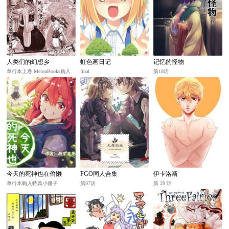
人类们的幻想乡
虹色画日记
记忆的怪物
~PROLOGUE~
单行本上卷 MelonBooks购入
final
第18话
特典小册子
今天的死神也在偷懒
FGO同人合集
伊卡洛斯
单行本购入特典小册子
第97话
第 29 话