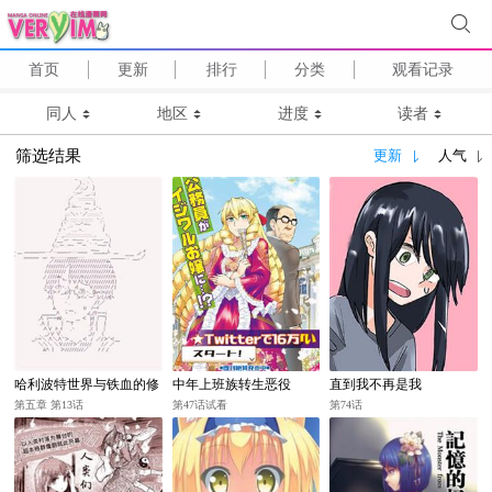
首页
更新
排行
分类
观看记录
同人
地区
进度
读者
筛选结果
更新
人气
哈利波特世界与铁血的修
中年上班族转生恶役
直到我不再是我
第五章 第13话
第47话试看
第74话