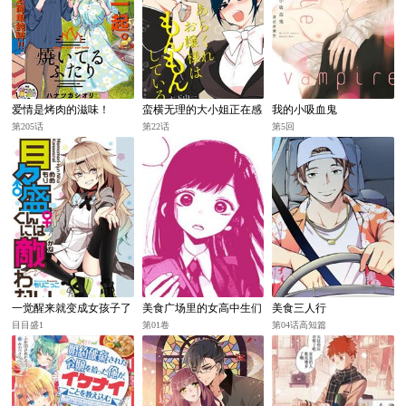
爱情是烤肉的滋味！
蛮横无理的大小姐正在感
我的小吸血鬼
到苦闷
第205话
第22话
第5回
一觉醒来就变成女孩子了
美食广场里的女高中生们
美食三人行
在说啥
目目盛1
第01卷
第04话高知篇