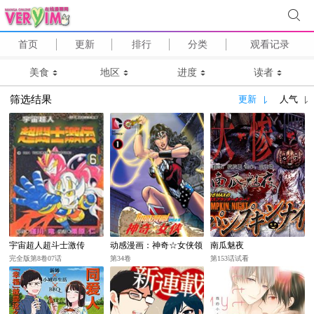
首页
更新
排行
分类
观看记录
美食
地区
进度
读者
筛选结果
更新
人气
宇宙超人超斗士激传
动感漫画：神奇☆女侠领
南瓜魅夜
衔主演
完全版第8卷07话
第34卷
第153话试看