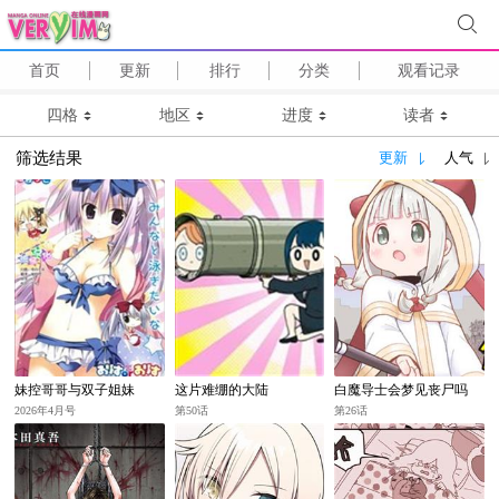
首页
更新
排行
分类
观看记录
四格
地区
进度
读者
筛选结果
更新
人气
妹控哥哥与双子姐妹
这片难绷的大陆
白魔导士会梦见丧尸吗
2026年4月号
第50话
第26话