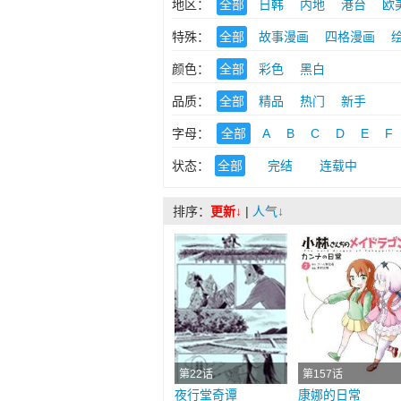
地区：
全部
日韩
内地
港台
欧
特殊：
全部
故事漫画
四格漫画
颜色：
全部
彩色
黑白
品质：
全部
精品
热门
新手
字母：
全部
A
B
C
D
E
F
状态：
全部
完结
连载中
排序：
更新↓
|
人气↓
第22话
第157话
夜行堂奇谭
康娜的日常