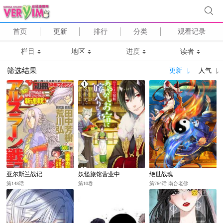
首页
更新
排行
分类
观看记录
栏目
地区
进度
读者
筛选结果
更新
人气
亚尔斯兰战记
妖怪旅馆营业中
绝世战魂
第148话
第10卷
第764话 南台老佛