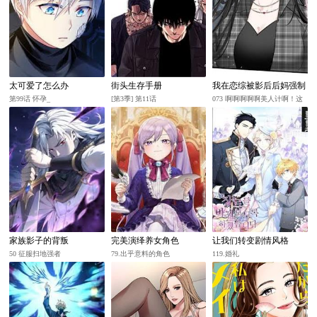
太可爱了怎么办
街头生存手册
我在恋综被影后后妈强制
爱了
第99话 怀孕_
[第3季] 第11话
073 啊啊啊啊啊美人计啊！这
就是苏曼的美人计！
家族影子的背叛
完美演绎养女角色
让我们转变剧情风格
50 征服扫地强者
79.出乎意料的角色
119.婚礼