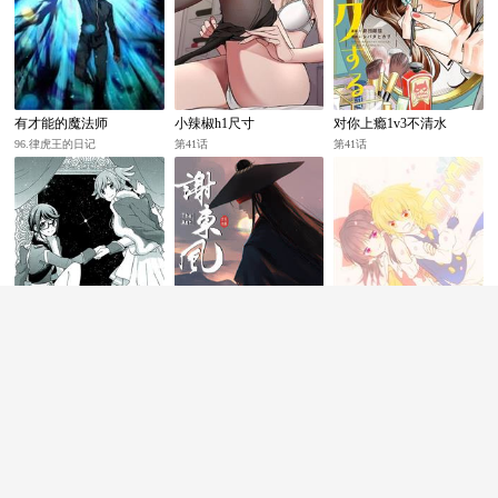
有才能的魔法师
小辣椒h1尺寸
对你上瘾1v3不清水
96.律虎王的日记
第41话
第41话
下厨房txl金银花原文
谢东风
几天没C你是不是痒了好
多水