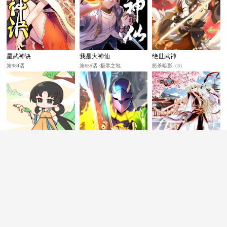
星武神诀
我是大神仙
绝世武神
第984话
第655话 ·极寒之地
怒杀暗影（3）
那个王母娘娘
从1级开始的异世界骑士
风起苍岚