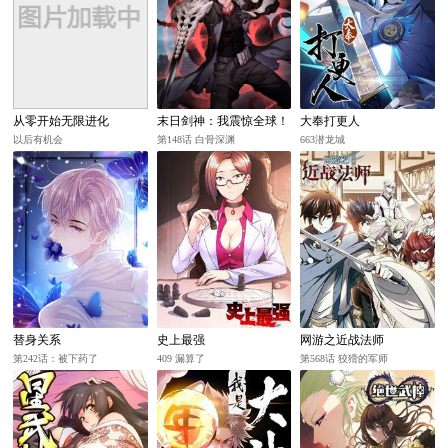
从零开始无限进化
末日剑神：我震惊全球！
大奉打更人
以后有机会
第148话 白骨深渊
663潜龙城
替身关系
史上最强
网游之近战法师
第242话：被下药了
409 漏算了
第568话 狡猾的军师