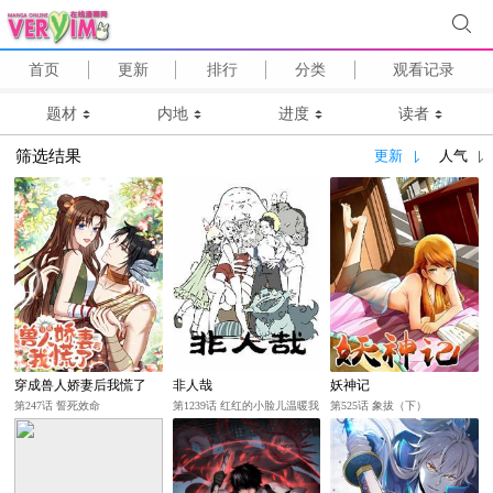
首页
更新
排行
分类
观看记录
题材
内地
进度
读者
筛选结果
更新
人气
穿成兽人娇妻后我慌了
非人哉
妖神记
第247话 誓死效命
第1239话 红红的小脸儿温暖我
第525话 象拔（下）
的心窝