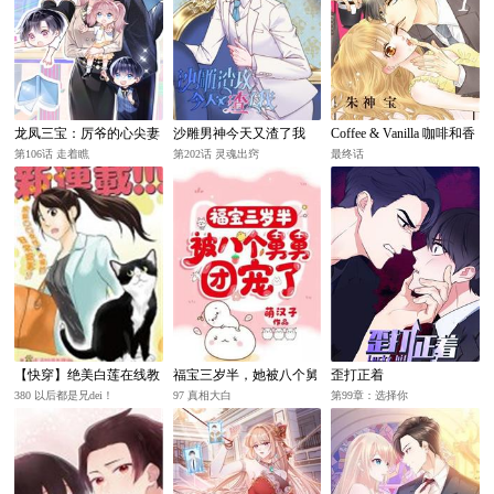
龙凤三宝：厉爷的心尖妻
沙雕男神今天又渣了我
Coffee & Vanilla 咖啡和香
草
第106话 走着瞧
第202话 灵魂出窍
最终话
【快穿】绝美白莲在线教
福宝三岁半，她被八个舅
歪打正着
学x
舅团宠了
380 以后都是兄dei！
97 真相大白
第99章：选择你