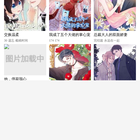
交换温柔
我成了五个大佬的掌心宠
总裁大人的双面娇妻
30 遗忘 截稿时间
174 174
完结篇 永远在一起
他，俘获我心
替身是个小作精
行于过去的我们