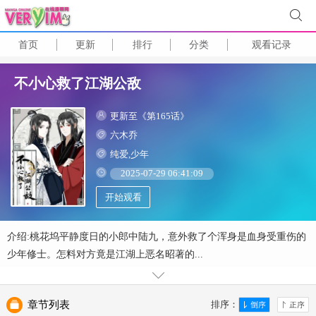
首页
更新
排行
分类
观看记录
不小心救了江湖公敌
更新至《第165话》
六木乔
纯爱,少年
2025-07-29 06:41:09
开始观看
介绍:桃花坞平静度日的小郎中陆九，意外救了个浑身是血身受重伤的
少年修士。怎料对方竟是江湖上恶名昭著的...
章节列表
排序：