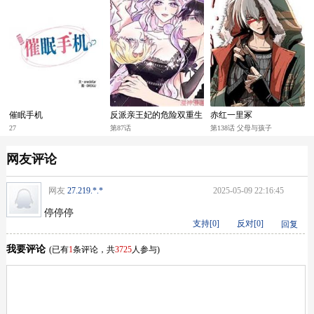
催眠手机
反派亲王妃的危险双重生
赤红一里冢
活
27
第87话
第138话 父母与孩子
网友评论
网友
27.219.*.*
2025-05-09 22:16:45
停停停
支持[
0
]
反对[
0
]
回复
我要评论
(已有
1
条评论，共
3725
人参与)