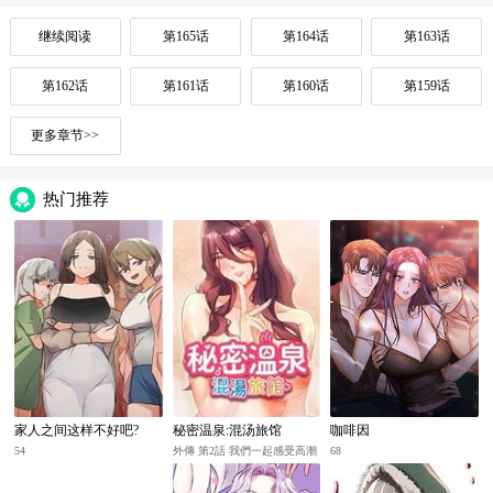
继续阅读
第165话
第164话
第163话
第162话
第161话
第160话
第159话
更多章节>>
热门推荐
家人之间这样不好吧?
秘密温泉:混汤旅馆
咖啡因
54
外傳 第2話 我們一起感受高潮
68
♡