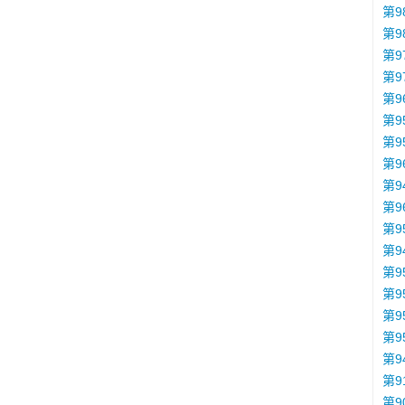
第9
第9
第9
第9
第9
第9
第9
第9
第9
第9
第9
第9
第9
第9
第9
第9
第9
第9
第9