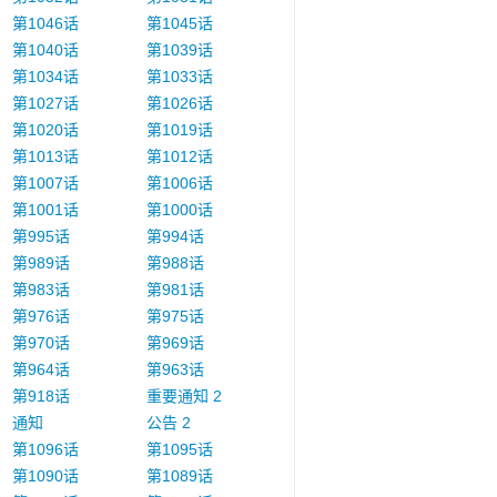
第1046话
第1045话
第1040话
第1039话
第1034话
第1033话
第1027话
第1026话
第1020话
第1019话
第1013话
第1012话
第1007话
第1006话
第1001话
第1000话
第995话
第994话
第989话
第988话
第983话
第981话
第976话
第975话
第970话
第969话
第964话
第963话
第918话
重要通知 2
通知
公告 2
第1096话
第1095话
第1090话
第1089话