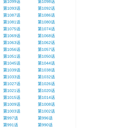
第1099话
第1098话
第1093话
第1092话
第1087话
第1086话
第1081话
第1080话
第1075话
第1074话
第1069话
第1068话
第1063话
第1062话
第1056话
第1057话
第1051话
第1050话
第1045话
第1044话
第1039话
第1038话
第1033话
第1032话
第1027话
第1026话
第1021话
第1020话
第1015话
第1014话
第1009话
第1008话
第1003话
第1002话
第997话
第996话
第991话
第990话