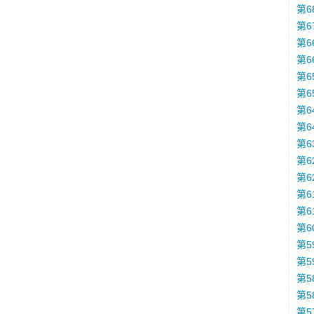
第6
第6
第6
第6
第6
第6
第6
第6
第6
第6
第6
第6
第6
第6
第5
第5
第5
第5
第5