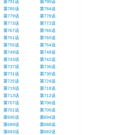
第791话
第790话
第785话
第784话
第779话
第778话
第773话
第772话
第767话
第766话
第761话
第760话
第755话
第754话
第749话
第748话
第743话
第742话
第737话
第736话
第731话
第730话
第725话
第724话
第719话
第718话
第713话
第712话
第707话
第706话
第701话
第700话
第695话
第694话
第689话
第688话
第683话
第682话