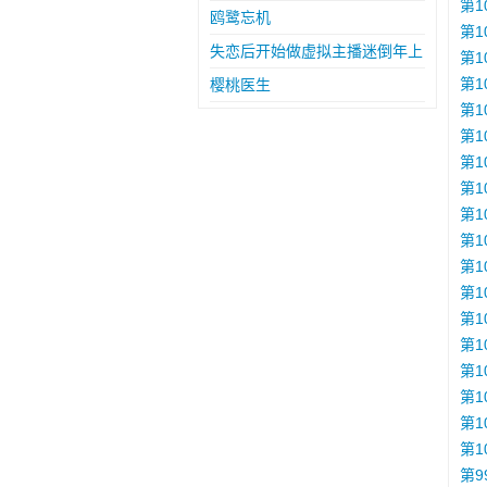
第1
鸥鹭忘机
第1
失恋后开始做虚拟主播迷倒年上
第1
大姐姐
第1
樱桃医生
第1
第1
第1
第1
第1
第1
第1
第1
第1
第1
第1
第1
第1
第1
第9