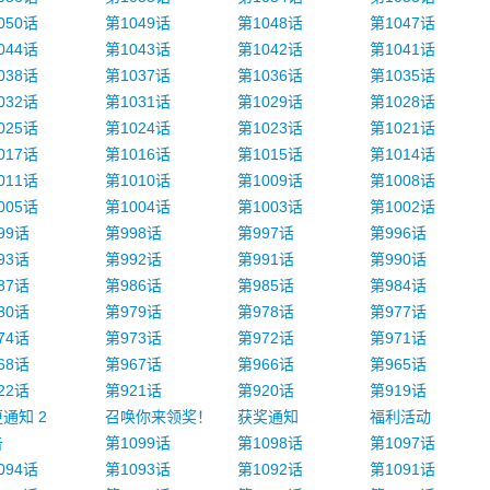
050话
第1049话
第1048话
第1047话
044话
第1043话
第1042话
第1041话
038话
第1037话
第1036话
第1035话
032话
第1031话
第1029话
第1028话
025话
第1024话
第1023话
第1021话
017话
第1016话
第1015话
第1014话
011话
第1010话
第1009话
第1008话
005话
第1004话
第1003话
第1002话
99话
第998话
第997话
第996话
93话
第992话
第991话
第990话
87话
第986话
第985话
第984话
80话
第979话
第978话
第977话
74话
第973话
第972话
第971话
68话
第967话
第966话
第965话
22话
第921话
第920话
第919话
通知 2
召唤你来领奖！
获奖通知
福利活动
告
第1099话
第1098话
第1097话
094话
第1093话
第1092话
第1091话