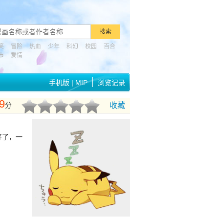
笑
冒险
热血
少年
科幻
校园
百合
市
爱情
手机版
|
MIP
浏览记录
9
分
收藏
定好了，一