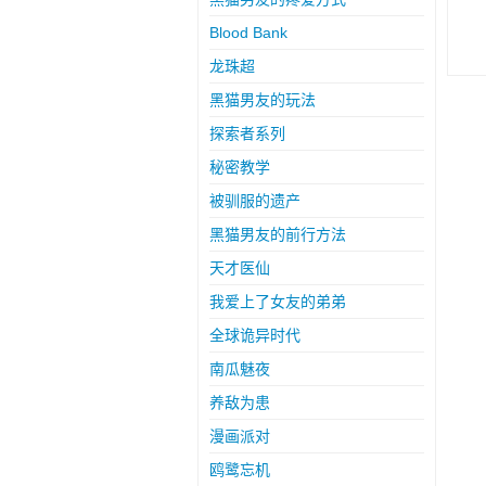
Blood Bank
龙珠超
黑猫男友的玩法
探索者系列
秘密教学
被驯服的遗产
黑猫男友的前行方法
天才医仙
我爱上了女友的弟弟
全球诡异时代
南瓜魅夜
养敌为患
漫画派对
鸥鹭忘机