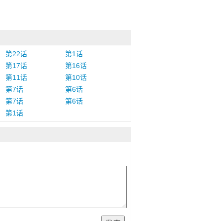
第22话
第1话
第17话
第16话
第11话
第10话
第7话
第6话
第7话
第6话
第1话